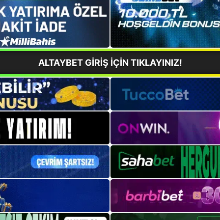
ALTAYBET GİRİŞ İÇİN TIKLAYINIZ!