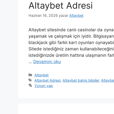
Altaybet Adresi
Haziran 16, 2026
yazar
Altaybet
Altaybet sitesinde canlı casinolar da oynay
yaşamak ve çalışmak için iyidir. Bilgisayar
blackjack gibi farklı kart oyunları oynayabi
Sitede istediğiniz zaman kullanabileceğiniz 
istediğinizde üretim hattına ulaşmanın farkl
…
Devamını oku
Kategoriler
Altaybet
Etiketler
Altaybet Adresi
,
Altaybet bahis bilgiler
,
Altaybe
Yorum yap