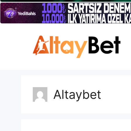
İçeriğe
atla
Altaybet