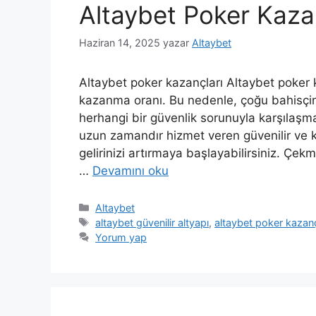
Altaybet Poker Kaza
Haziran 14, 2025
yazar
Altaybet
Altaybet poker kazançları Altaybet poker
kazanma oranı. Bu nedenle, çoğu bahisçinin
herhangi bir güvenlik sorunuyla karşılaşma
uzun zamandır hizmet veren güvenilir ve kal
gelirinizi artırmaya başlayabilirsiniz. Çekm
…
Devamını oku
Kategoriler
Altaybet
Etiketler
altaybet güvenilir altyapı
,
altaybet poker kazanç
Yorum yap