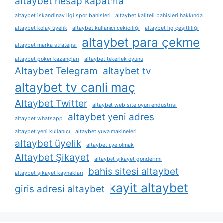
altaybet hesap kapatma
altaybet i̇skandinav ligi spor bahisleri
altaybet kaliteli bahisleri hakkında
altaybet kolay üyelik
altaybet kullanıcı çekiciliği
altaybet lig çeşitliliği
altaybet para çekme
altaybet marka stratejisi
altaybet poker kazançları
altaybet tekerlek oyunu
Altaybet Telegram
altaybet tv
altaybet tv canli maç
Altaybet Twitter
altaybet web site oyun endüstrisi
altaybet yeni adres
altaybet whatsapp
altaybet yeni kullanıcı
altaybet yuva makineleri
altaybet üyelik
altaybet üye olmak
Altaybet Şikayet
altaybet şikayet gönderimi
bahis sitesi altaybet
altaybet şikayet kaynakları
kayit altaybet
giris adresi altaybet