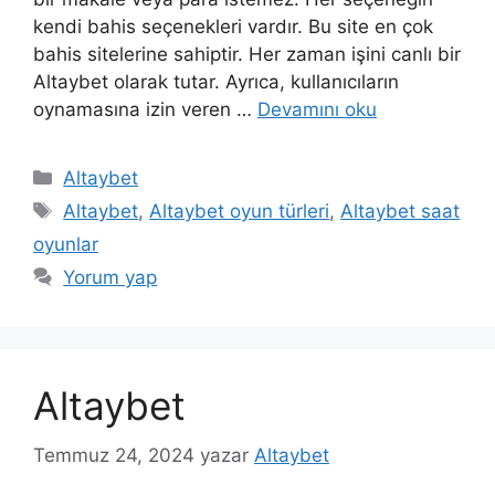
kendi bahis seçenekleri vardır. Bu site en çok
bahis sitelerine sahiptir. Her zaman işini canlı bir
Altaybet olarak tutar. Ayrıca, kullanıcıların
oynamasına izin veren …
Devamını oku
Kategoriler
Altaybet
Etiketler
Altaybet
,
Altaybet oyun türleri
,
Altaybet saat
oyunlar
Yorum yap
Altaybet
Temmuz 24, 2024
yazar
Altaybet