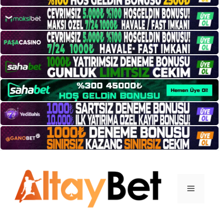
İçeriğe
atla
Menü