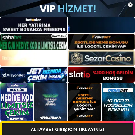
×
ALTAYBET GİRİŞ İÇİN TIKLAYINIZ!