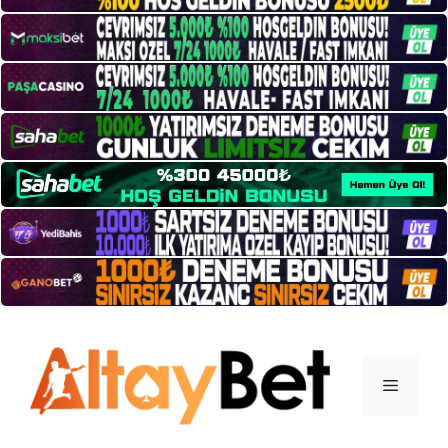
İçeriğe
atla
Menü