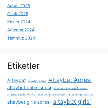
Şubat 2025
Ocak 2025
Kasım 2024
Ağustos 2024
Temmuz 2024
Etiketler
Altaybet Adresi
Altaybet
altaybet adres
altaybet bahis sitesi
altaybet bingo nasıl oynanır
altaybet casino kültürü
altaybet eğlenceli oyun
altaybet gerçek slot
altaybet girisi
altaybet giris adresi