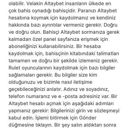
olabilir. Velakin Altaybet insanların ülkede en
çok bahis oynadığı bahisçidir. Paranızı Altaybet
hesabına koymak için kaydolmanız ve kendiniz
hakkında bazı ayrıntılar vermeniz gerekir. Doğru
ve doğru olun. Bahisçi Altaybet sormanıza gerek
kalmadan özel panel sayfanıza erişmek için
aboneliğinizi kullanabilirsiniz. Bir hesaba
kaydolmak için, bahisçinin kitabındaki talimatları
tamamen ve doğru bir şekilde izlemeniz gerekir.
Rulet oyuncularının kaydolmak için bazı bilgiler
sağlamaları gerekir. Bu bilgiler size kim
olduğunuzu ve bizimle nasıl iletişime
geçebileceğinizi anlatır. Adınız ve soyadınız,
telefon numaranız ve e -posta adresiniz var. Bir
Altaybet hesabı açmak için aşağıdaki adımları
yapmanız gerekir: Bilgilerinizi girin ve sözleşmeyi
kabul edin. İşlemi bitirmek için Gönder
düğmesine tıklayın. Bir şey satın aldıktan sonra