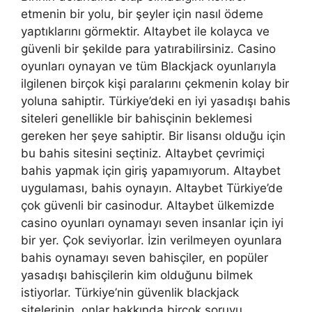
etmenin bir yolu, bir şeyler için nasıl ödeme
yaptıklarını görmektir. Altaybet ile kolayca ve
güvenli bir şekilde para yatırabilirsiniz. Casino
oyunları oynayan ve tüm Blackjack oyunlarıyla
ilgilenen birçok kişi paralarını çekmenin kolay bir
yoluna sahiptir. Türkiye’deki en iyi yasadışı bahis
siteleri genellikle bir bahisçinin beklemesi
gereken her şeye sahiptir. Bir lisansı olduğu için
bu bahis sitesini seçtiniz. Altaybet çevrimiçi
bahis yapmak için giriş yapamıyorum. Altaybet
uygulaması, bahis oynayın. Altaybet Türkiye’de
çok güvenli bir casinodur. Altaybet ülkemizde
casino oyunları oynamayı seven insanlar için iyi
bir yer. Çok seviyorlar. İzin verilmeyen oyunlara
bahis oynamayı seven bahisçiler, en popüler
yasadışı bahisçilerin kim olduğunu bilmek
istiyorlar. Türkiye’nin güvenlik blackjack
sitelerinin, onlar hakkında birçok soruyu