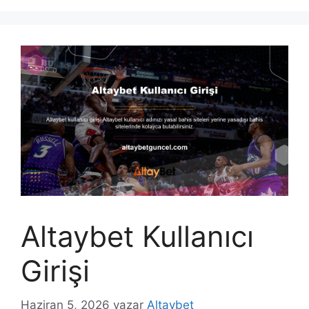
Altaybet Kullanıcı
Girişi
Haziran 5, 2026
yazar
Altaybet