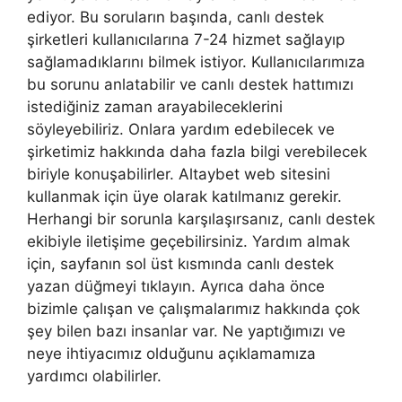
ediyor. Bu soruların başında, canlı destek
şirketleri kullanıcılarına 7-24 hizmet sağlayıp
sağlamadıklarını bilmek istiyor. Kullanıcılarımıza
bu sorunu anlatabilir ve canlı destek hattımızı
istediğiniz zaman arayabileceklerini
söyleyebiliriz. Onlara yardım edebilecek ve
şirketimiz hakkında daha fazla bilgi verebilecek
biriyle konuşabilirler. Altaybet web sitesini
kullanmak için üye olarak katılmanız gerekir.
Herhangi bir sorunla karşılaşırsanız, canlı destek
ekibiyle iletişime geçebilirsiniz. Yardım almak
için, sayfanın sol üst kısmında canlı destek
yazan düğmeyi tıklayın. Ayrıca daha önce
bizimle çalışan ve çalışmalarımız hakkında çok
şey bilen bazı insanlar var. Ne yaptığımızı ve
neye ihtiyacımız olduğunu açıklamamıza
yardımcı olabilirler.