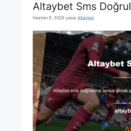
Altaybet Sms Doğru
Haziran 6, 2026
yazar
Altaybet