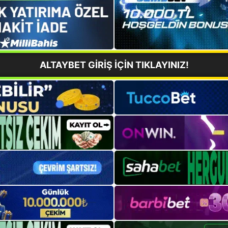
ALTAYBET GİRİŞ İÇİN TIKLAYINIZ!