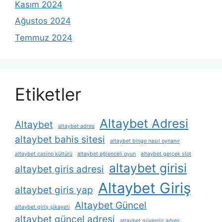
Kasım 2024
Ağustos 2024
Temmuz 2024
Etiketler
Altaybet Adresi
Altaybet
altaybet adres
altaybet bahis sitesi
altaybet bingo nasıl oynanır
altaybet casino kültürü
altaybet eğlenceli oyun
altaybet gerçek slot
altaybet girisi
altaybet giris adresi
Altaybet Giriş
altaybet giris yap
Altaybet Güncel
altaybet giriş şikayeti
altaybet güncel adresi
altaybet güvenilir adres