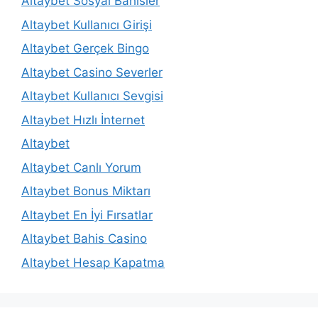
Altaybet Sosyal Bahisler
Altaybet Kullanıcı Girişi
Altaybet Gerçek Bingo
Altaybet Casino Severler
Altaybet Kullanıcı Sevgisi
Altaybet Hızlı İnternet
Altaybet
Altaybet Canlı Yorum
Altaybet Bonus Miktarı
Altaybet En İyi Fırsatlar
Altaybet Bahis Casino
Altaybet Hesap Kapatma