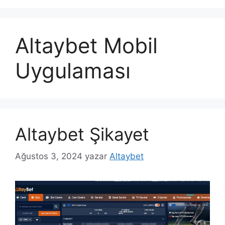
Altaybet Mobil
Uygulaması
Altaybet Şikayet
Ağustos 3, 2024
yazar
Altaybet