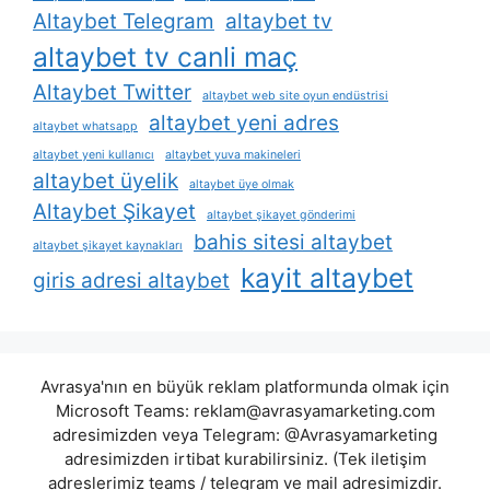
Altaybet Telegram
altaybet tv
altaybet tv canli maç
Altaybet Twitter
altaybet web site oyun endüstrisi
altaybet yeni adres
altaybet whatsapp
altaybet yeni kullanıcı
altaybet yuva makineleri
altaybet üyelik
altaybet üye olmak
Altaybet Şikayet
altaybet şikayet gönderimi
bahis sitesi altaybet
altaybet şikayet kaynakları
kayit altaybet
giris adresi altaybet
Avrasya'nın en büyük reklam platformunda olmak için
Microsoft Teams:
reklam@avrasyamarketing.com
adresimizden veya Telegram: @Avrasyamarketing
adresimizden irtibat kurabilirsiniz. (Tek iletişim
adreslerimiz teams / telegram ve mail adresimizdir.