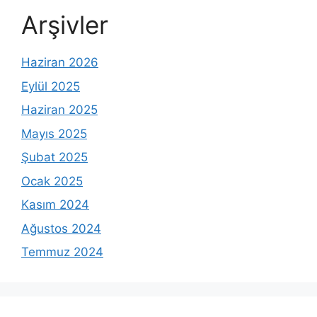
Arşivler
Haziran 2026
Eylül 2025
Haziran 2025
Mayıs 2025
Şubat 2025
Ocak 2025
Kasım 2024
Ağustos 2024
Temmuz 2024