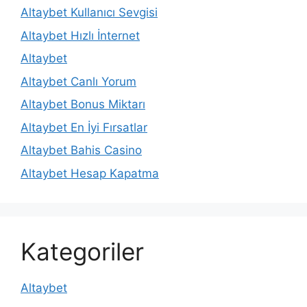
Altaybet Kullanıcı Sevgisi
Altaybet Hızlı İnternet
Altaybet
Altaybet Canlı Yorum
Altaybet Bonus Miktarı
Altaybet En İyi Fırsatlar
Altaybet Bahis Casino
Altaybet Hesap Kapatma
Kategoriler
Altaybet