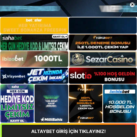
×
ALTAYBET GİRİŞ İÇİN TIKLAYINIZ!