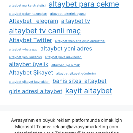
altaybet para çekme
altaybet marka stratejisi
altaybet poker kazançları
altaybet tekerlek oyunu
Altaybet Telegram
altaybet tv
altaybet tv canli maç
Altaybet Twitter
altaybet web site oyun endüstrisi
altaybet yeni adres
altaybet whatsapp
altaybet yeni kullanıcı
altaybet yuva makineleri
altaybet üyelik
altaybet üye olmak
Altaybet Şikayet
altaybet şikayet gönderimi
bahis sitesi altaybet
altaybet şikayet kaynakları
kayit altaybet
giris adresi altaybet
Avrasya'nın en büyük reklam platformunda olmak için
Microsoft Teams:
reklam@avrasyamarketing.com