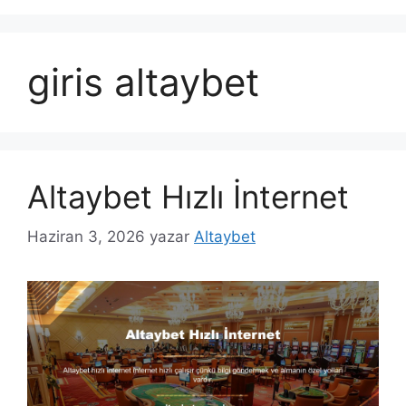
giris altaybet
Altaybet Hızlı İnternet
Haziran 3, 2026
yazar
Altaybet