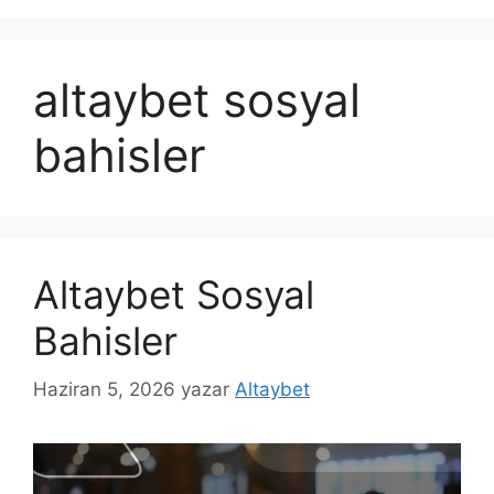
altaybet sosyal
bahisler
Altaybet Sosyal
Bahisler
Haziran 5, 2026
yazar
Altaybet