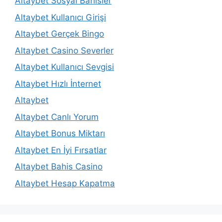
Altaybet Sosyal Bahisler
Altaybet Kullanıcı Girişi
Altaybet Gerçek Bingo
Altaybet Casino Severler
Altaybet Kullanıcı Sevgisi
Altaybet Hızlı İnternet
Altaybet
Altaybet Canlı Yorum
Altaybet Bonus Miktarı
Altaybet En İyi Fırsatlar
Altaybet Bahis Casino
Altaybet Hesap Kapatma