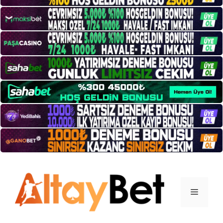
İçeriğe
atla
Menü