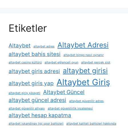
Etiketler
Altaybet Adresi
Altaybet
altaybet adres
altaybet bahis sitesi
altaybet bingo nasıl oynanır
altaybet casino kültürü
altaybet eğlenceli oyun
altaybet gerçek slot
altaybet girisi
altaybet giris adresi
Altaybet Giriş
altaybet giris yap
Altaybet Güncel
altaybet giriş şikayeti
altaybet güncel adresi
altaybet güvenilir adres
altaybet güvenilir altyapı
altaybet güvenilirlik i̇ncelemesi
altaybet hesap kapatma
altaybet i̇skandinav ligi spor bahisleri
altaybet kaliteli bahisleri hakkında