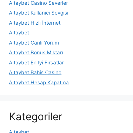
Altaybet Casino Severler
Altaybet Kullanıcı Sevgisi
Altaybet Hızlı İnternet
Altaybet
Altaybet Canlı Yorum
Altaybet Bonus Miktarı
Altaybet En İyi Fırsatlar
Altaybet Bahis Casino
Altaybet Hesap Kapatma
Kategoriler
Altaybet