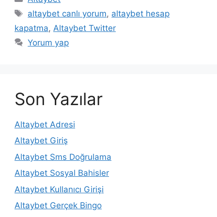
Etiketler
altaybet canlı yorum
,
altaybet hesap
kapatma
,
Altaybet Twitter
Yorum yap
Son Yazılar
Altaybet Adresi
Altaybet Giriş
Altaybet Sms Doğrulama
Altaybet Sosyal Bahisler
Altaybet Kullanıcı Girişi
Altaybet Gerçek Bingo