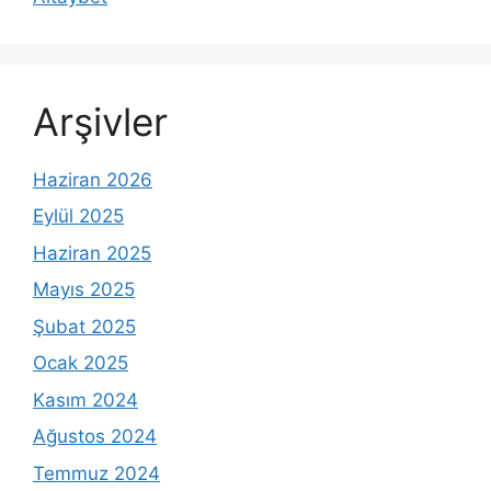
Arşivler
Haziran 2026
Eylül 2025
Haziran 2025
Mayıs 2025
Şubat 2025
Ocak 2025
Kasım 2024
Ağustos 2024
Temmuz 2024