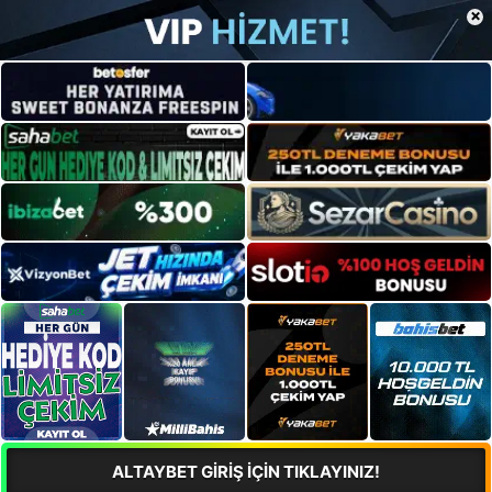
×
ALTAYBET GİRİŞ İÇİN TIKLAYINIZ!