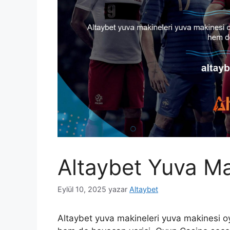
Altaybet Yuva Ma
Eylül 10, 2025
yazar
Altaybet
Altaybet yuva makineleri yuva makinesi o