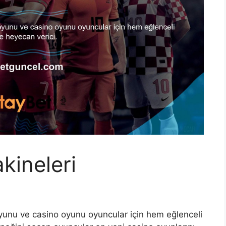
kineleri
yunu ve casino oyunu oyuncular için hem eğlenceli