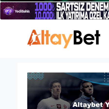
İçeriğe
atla