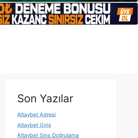
Son Yazılar
Altaybet Adresi
Altaybet Giriş
Altaybet Sms Doğrulama