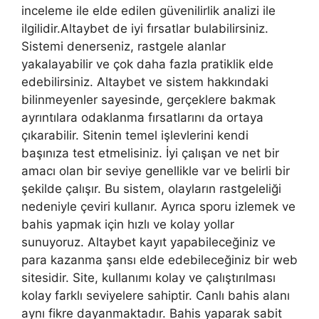
inceleme ile elde edilen güvenilirlik analizi ile
ilgilidir.Altaybet de iyi fırsatlar bulabilirsiniz.
Sistemi denerseniz, rastgele alanlar
yakalayabilir ve çok daha fazla pratiklik elde
edebilirsiniz. Altaybet ve sistem hakkındaki
bilinmeyenler sayesinde, gerçeklere bakmak
ayrıntılara odaklanma fırsatlarını da ortaya
çıkarabilir. Sitenin temel işlevlerini kendi
başınıza test etmelisiniz. İyi çalışan ve net bir
amacı olan bir seviye genellikle var ve belirli bir
şekilde çalışır. Bu sistem, olayların rastgeleliği
nedeniyle çeviri kullanır. Ayrıca sporu izlemek ve
bahis yapmak için hızlı ve kolay yollar
sunuyoruz. Altaybet kayıt yapabileceğiniz ve
para kazanma şansı elde edebileceğiniz bir web
sitesidir. Site, kullanımı kolay ve çalıştırılması
kolay farklı seviyelere sahiptir. Canlı bahis alanı
aynı fikre dayanmaktadır. Bahis yaparak sabit