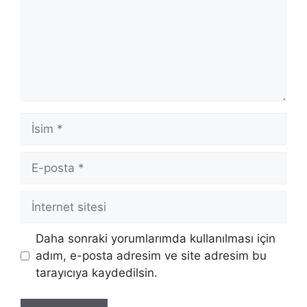
İsim
E-
posta
İnternet
sitesi
Daha sonraki yorumlarımda kullanılması için
adım, e-posta adresim ve site adresim bu
tarayıcıya kaydedilsin.