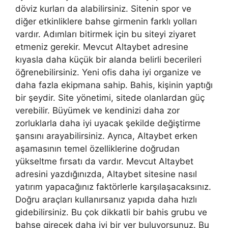
döviz kurları da alabilirsiniz. Sitenin spor ve
diğer etkinliklere bahse girmenin farklı yolları
vardır. Adımları bitirmek için bu siteyi ziyaret
etmeniz gerekir. Mevcut Altaybet adresine
kıyasla daha küçük bir alanda belirli becerileri
öğrenebilirsiniz. Yeni ofis daha iyi organize ve
daha fazla ekipmana sahip. Bahis, kişinin yaptığı
bir şeydir. Site yönetimi, sitede olanlardan güç
verebilir. Büyümek ve kendinizi daha zor
zorluklarla daha iyi uyacak şekilde değiştirme
şansını arayabilirsiniz. Ayrıca, Altaybet erken
aşamasının temel özelliklerine doğrudan
yükseltme fırsatı da vardır. Mevcut Altaybet
adresini yazdığınızda, Altaybet sitesine nasıl
yatırım yapacağınız faktörlerle karşılaşacaksınız.
Doğru araçları kullanırsanız yapıda daha hızlı
gidebilirsiniz. Bu çok dikkatli bir bahis grubu ve
bahse girecek daha iyi bir yer buluyorsunuz. Bu