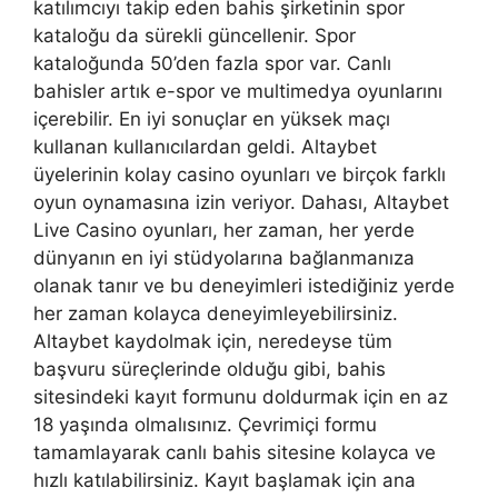
katılımcıyı takip eden bahis şirketinin spor
kataloğu da sürekli güncellenir. Spor
kataloğunda 50’den fazla spor var. Canlı
bahisler artık e-spor ve multimedya oyunlarını
içerebilir. En iyi sonuçlar en yüksek maçı
kullanan kullanıcılardan geldi. Altaybet
üyelerinin kolay casino oyunları ve birçok farklı
oyun oynamasına izin veriyor. Dahası, Altaybet
Live Casino oyunları, her zaman, her yerde
dünyanın en iyi stüdyolarına bağlanmanıza
olanak tanır ve bu deneyimleri istediğiniz yerde
her zaman kolayca deneyimleyebilirsiniz.
Altaybet kaydolmak için, neredeyse tüm
başvuru süreçlerinde olduğu gibi, bahis
sitesindeki kayıt formunu doldurmak için en az
18 yaşında olmalısınız. Çevrimiçi formu
tamamlayarak canlı bahis sitesine kolayca ve
hızlı katılabilirsiniz. Kayıt başlamak için ana