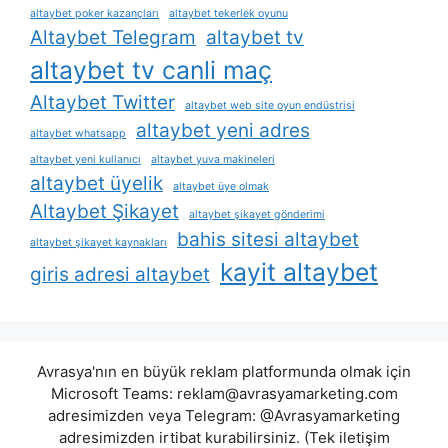
altaybet poker kazançları
altaybet tekerlek oyunu
Altaybet Telegram
altaybet tv
altaybet tv canli maç
Altaybet Twitter
altaybet web site oyun endüstrisi
altaybet yeni adres
altaybet whatsapp
altaybet yeni kullanıcı
altaybet yuva makineleri
altaybet üyelik
altaybet üye olmak
Altaybet Şikayet
altaybet şikayet gönderimi
bahis sitesi altaybet
altaybet şikayet kaynakları
kayit altaybet
giris adresi altaybet
Avrasya'nın en büyük reklam platformunda olmak için
Microsoft Teams:
reklam@avrasyamarketing.com
adresimizden veya Telegram: @Avrasyamarketing
adresimizden irtibat kurabilirsiniz. (Tek iletişim