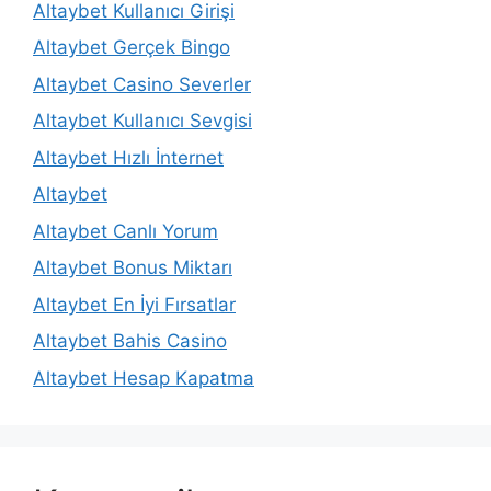
Altaybet Kullanıcı Girişi
Altaybet Gerçek Bingo
Altaybet Casino Severler
Altaybet Kullanıcı Sevgisi
Altaybet Hızlı İnternet
Altaybet
Altaybet Canlı Yorum
Altaybet Bonus Miktarı
Altaybet En İyi Fırsatlar
Altaybet Bahis Casino
Altaybet Hesap Kapatma