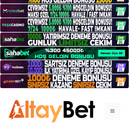
İçeriğe
atla
Menü