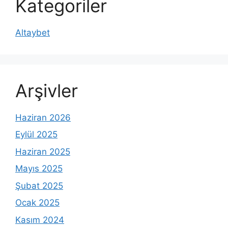
Kategoriler
Altaybet
Arşivler
Haziran 2026
Eylül 2025
Haziran 2025
Mayıs 2025
Şubat 2025
Ocak 2025
Kasım 2024