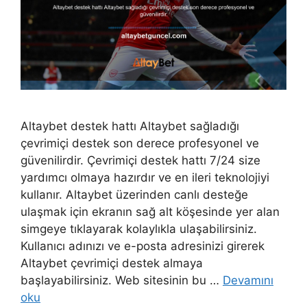
Altaybet destek hattı Altaybet sağladığı
çevrimiçi destek son derece profesyonel ve
güvenilirdir. Çevrimiçi destek hattı 7/24 size
yardımcı olmaya hazırdır ve en ileri teknolojiyi
kullanır. Altaybet üzerinden canlı desteğe
ulaşmak için ekranın sağ alt köşesinde yer alan
simgeye tıklayarak kolaylıkla ulaşabilirsiniz.
Kullanıcı adınızı ve e-posta adresinizi girerek
Altaybet çevrimiçi destek almaya
başlayabilirsiniz. Web sitesinin bu …
Devamını
oku