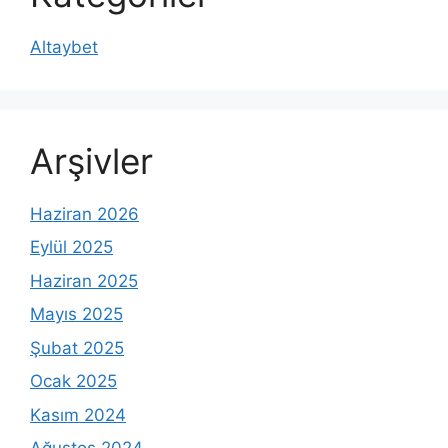
Altaybet
Arşivler
Haziran 2026
Eylül 2025
Haziran 2025
Mayıs 2025
Şubat 2025
Ocak 2025
Kasım 2024