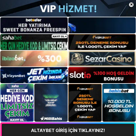
×
ALTAYBET GİRİŞ İÇİN TIKLAYINIZ!