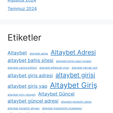
Ağustos 2024
Temmuz 2024
Etiketler
Altaybet Adresi
Altaybet
altaybet adres
altaybet bahis sitesi
altaybet bingo nasıl oynanır
altaybet casino kültürü
altaybet eğlenceli oyun
altaybet gerçek slot
altaybet girisi
altaybet giris adresi
Altaybet Giriş
altaybet giris yap
Altaybet Güncel
altaybet giriş şikayeti
altaybet güncel adresi
altaybet güvenilir adres
altaybet güvenilir altyapı
altaybet güvenilirlik i̇ncelemesi