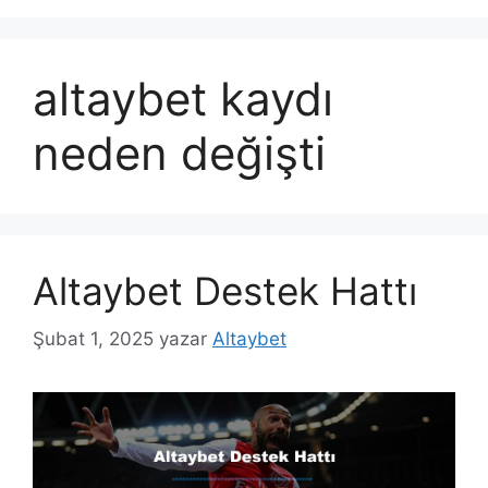
altaybet kaydı
neden değişti
Altaybet Destek Hattı
Şubat 1, 2025
yazar
Altaybet