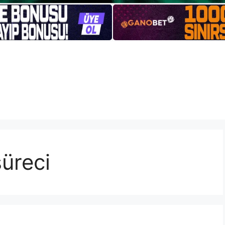
süreci