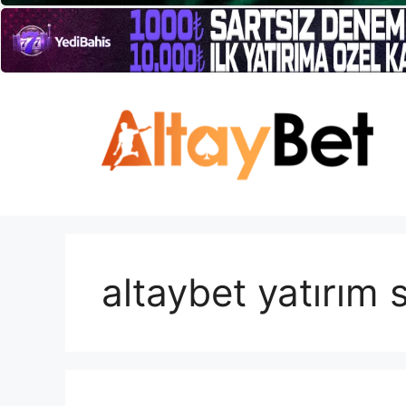
İçeriğe
atla
altaybet yatırım 