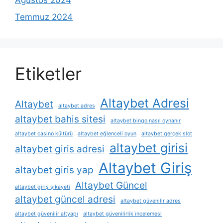
Ağustos 2024
Temmuz 2024
Etiketler
Altaybet Adresi
Altaybet
altaybet adres
altaybet bahis sitesi
altaybet bingo nasıl oynanır
altaybet casino kültürü
altaybet eğlenceli oyun
altaybet gerçek slot
altaybet girisi
altaybet giris adresi
Altaybet Giriş
altaybet giris yap
Altaybet Güncel
altaybet giriş şikayeti
altaybet güncel adresi
altaybet güvenilir adres
altaybet güvenilir altyapı
altaybet güvenilirlik i̇ncelemesi