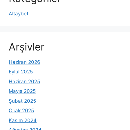
Altaybet
Arşivler
Haziran 2026
Eylül 2025
Haziran 2025
Mayıs 2025
Şubat 2025
Ocak 2025
Kasım 2024