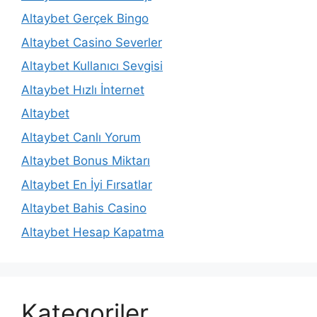
Altaybet Gerçek Bingo
Altaybet Casino Severler
Altaybet Kullanıcı Sevgisi
Altaybet Hızlı İnternet
Altaybet
Altaybet Canlı Yorum
Altaybet Bonus Miktarı
Altaybet En İyi Fırsatlar
Altaybet Bahis Casino
Altaybet Hesap Kapatma
Kategoriler