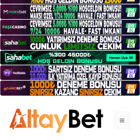
İçeriğe
atla
Menü