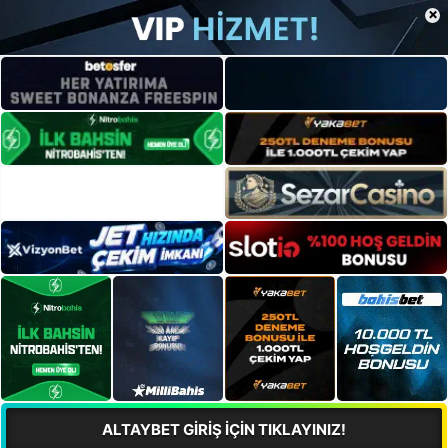
×
ALTAYBET GİRİŞ İÇİN TIKLAYINIZ!