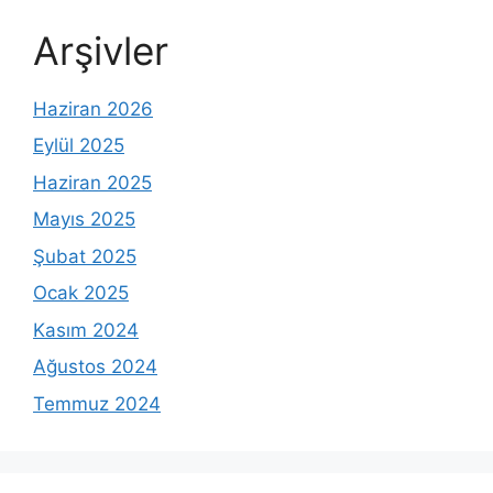
Arşivler
Haziran 2026
Eylül 2025
Haziran 2025
Mayıs 2025
Şubat 2025
Ocak 2025
Kasım 2024
Ağustos 2024
Temmuz 2024