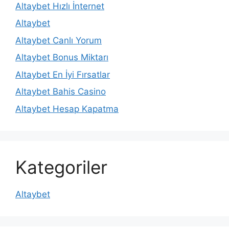
Altaybet Hızlı İnternet
Altaybet
Altaybet Canlı Yorum
Altaybet Bonus Miktarı
Altaybet En İyi Fırsatlar
Altaybet Bahis Casino
Altaybet Hesap Kapatma
Kategoriler
Altaybet