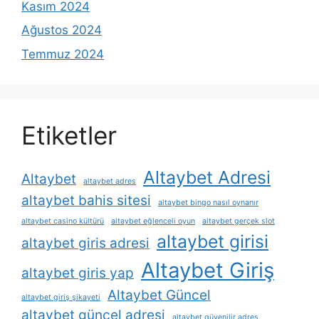
Kasım 2024
Ağustos 2024
Temmuz 2024
Etiketler
Altaybet Adresi
Altaybet
altaybet adres
altaybet bahis sitesi
altaybet bingo nasıl oynanır
altaybet casino kültürü
altaybet eğlenceli oyun
altaybet gerçek slot
altaybet girisi
altaybet giris adresi
Altaybet Giriş
altaybet giris yap
Altaybet Güncel
altaybet giriş şikayeti
altaybet güncel adresi
altaybet güvenilir adres