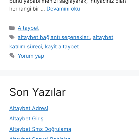
bunu yapabilmenizi sağlayarak, ihtiyacınız olan
herhangi bir …
Devamını oku
Kategoriler
Altaybet
Etiketler
altaybet bağlantı seçenekleri
,
altaybet
katılım süreci
,
kayit altaybet
Yorum yap
Son Yazılar
Altaybet Adresi
Altaybet Giriş
Altaybet Sms Doğrulama