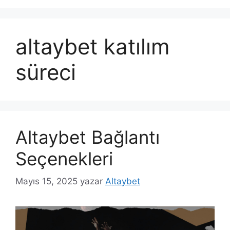
altaybet katılım
süreci
Altaybet Bağlantı
Seçenekleri
Mayıs 15, 2025
yazar
Altaybet