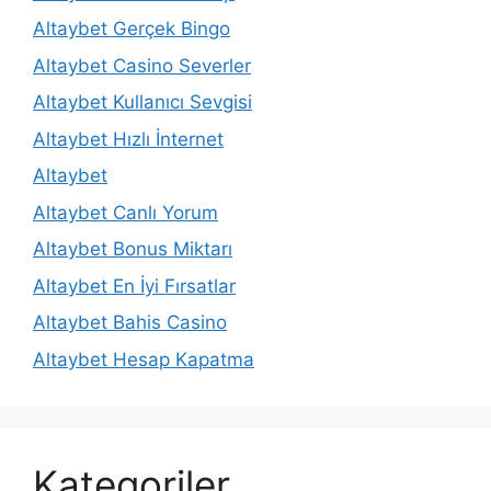
Altaybet Gerçek Bingo
Altaybet Casino Severler
Altaybet Kullanıcı Sevgisi
Altaybet Hızlı İnternet
Altaybet
Altaybet Canlı Yorum
Altaybet Bonus Miktarı
Altaybet En İyi Fırsatlar
Altaybet Bahis Casino
Altaybet Hesap Kapatma
Kategoriler