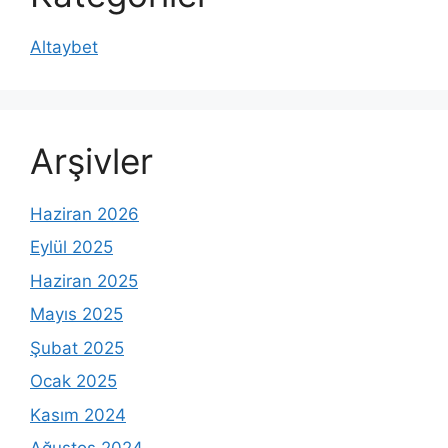
Altaybet
Arşivler
Haziran 2026
Eylül 2025
Haziran 2025
Mayıs 2025
Şubat 2025
Ocak 2025
Kasım 2024