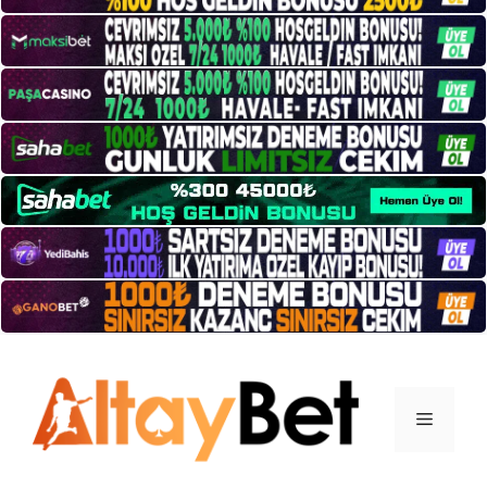
İçeriğe
atla
Menü