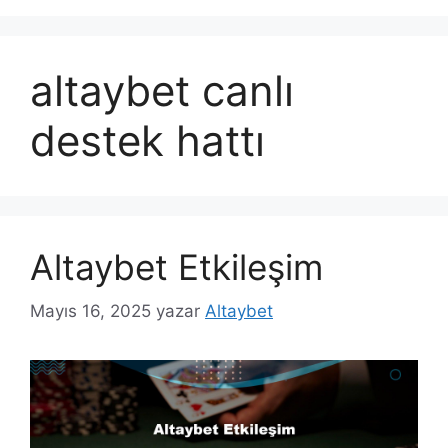
altaybet canlı
destek hattı
Altaybet Etkileşim
Mayıs 16, 2025
yazar
Altaybet