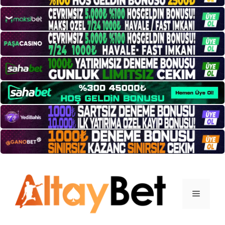
İçeriğe
atla
Menü