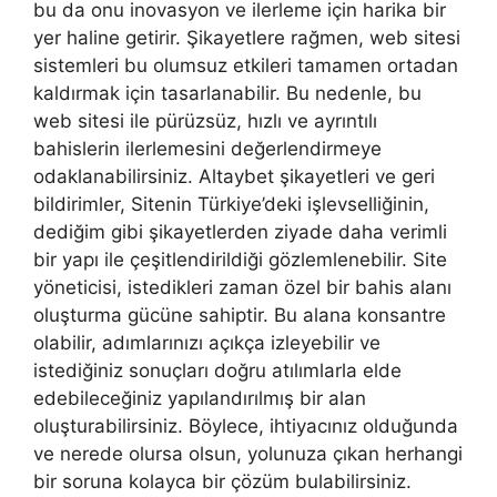
bu da onu inovasyon ve ilerleme için harika bir
yer haline getirir. Şikayetlere rağmen, web sitesi
sistemleri bu olumsuz etkileri tamamen ortadan
kaldırmak için tasarlanabilir. Bu nedenle, bu
web sitesi ile pürüzsüz, hızlı ve ayrıntılı
bahislerin ilerlemesini değerlendirmeye
odaklanabilirsiniz. Altaybet şikayetleri ve geri
bildirimler, Sitenin Türkiye’deki işlevselliğinin,
dediğim gibi şikayetlerden ziyade daha verimli
bir yapı ile çeşitlendirildiği gözlemlenebilir. Site
yöneticisi, istedikleri zaman özel bir bahis alanı
oluşturma gücüne sahiptir. Bu alana konsantre
olabilir, adımlarınızı açıkça izleyebilir ve
istediğiniz sonuçları doğru atılımlarla elde
edebileceğiniz yapılandırılmış bir alan
oluşturabilirsiniz. Böylece, ihtiyacınız olduğunda
ve nerede olursa olsun, yolunuza çıkan herhangi
bir soruna kolayca bir çözüm bulabilirsiniz.