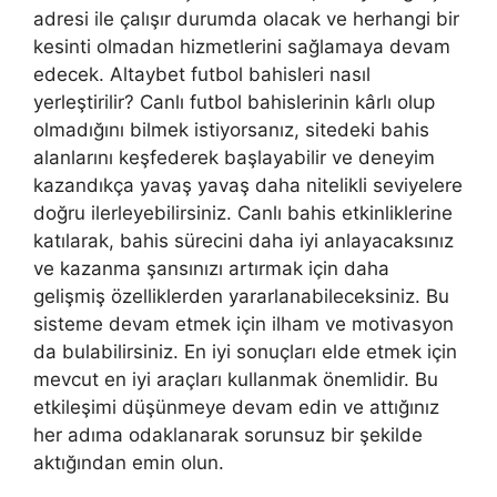
adresi ile çalışır durumda olacak ve herhangi bir
kesinti olmadan hizmetlerini sağlamaya devam
edecek. Altaybet futbol bahisleri nasıl
yerleştirilir? Canlı futbol bahislerinin kârlı olup
olmadığını bilmek istiyorsanız, sitedeki bahis
alanlarını keşfederek başlayabilir ve deneyim
kazandıkça yavaş yavaş daha nitelikli seviyelere
doğru ilerleyebilirsiniz. Canlı bahis etkinliklerine
katılarak, bahis sürecini daha iyi anlayacaksınız
ve kazanma şansınızı artırmak için daha
gelişmiş özelliklerden yararlanabileceksiniz. Bu
sisteme devam etmek için ilham ve motivasyon
da bulabilirsiniz. En iyi sonuçları elde etmek için
mevcut en iyi araçları kullanmak önemlidir. Bu
etkileşimi düşünmeye devam edin ve attığınız
her adıma odaklanarak sorunsuz bir şekilde
aktığından emin olun.