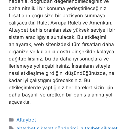
nedenle, doğrudan değerlendirileceğiniz ve
daha nitelikli bir konuma yerleştirileceğiniz
fırsatların çoğu size bir pozisyon sunmaya
çalışacaktır. Rulet Avrupa Ruleti ve Amerikan,
Altaybet bahis oranları size yüksek seviyeli bir
sistem aracılığıyla sunulacak. Bu etkileşimi
anlayarak, web sitenizdeki tüm fırsatları daha
organize ve kullanıcı dostu bir şekilde kolayca
dağıtabilirsiniz, bu da daha iyi sonuçlara ve
ilerlemeye yol açabilirsiniz. İnsanların siteyle
nasıl etkileşime girdiğini düşündüğünüzde, ne
kadar iyi çalıştığını göreceksiniz. Bu
etkileşimlerde yaptığınız her hareket sizin için
daha başarılı ve üretken bir bahis alanına yol
açacaktır.
Kategoriler
Altaybet
Etiketler
altaybet şikayet gönderimi
,
altaybet şikayet