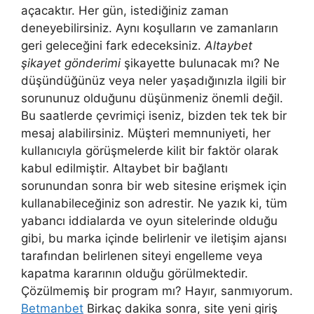
açacaktır. Her gün, istediğiniz zaman
deneyebilirsiniz. Aynı koşulların ve zamanların
geri geleceğini fark edeceksiniz.
Altaybet
şikayet gönderimi
şikayette bulunacak mı? Ne
düşündüğünüz veya neler yaşadığınızla ilgili bir
sorununuz olduğunu düşünmeniz önemli değil.
Bu saatlerde çevrimiçi iseniz, bizden tek tek bir
mesaj alabilirsiniz. Müşteri memnuniyeti, her
kullanıcıyla görüşmelerde kilit bir faktör olarak
kabul edilmiştir. Altaybet bir bağlantı
sorunundan sonra bir web sitesine erişmek için
kullanabileceğiniz son adrestir. Ne yazık ki, tüm
yabancı iddialarda ve oyun sitelerinde olduğu
gibi, bu marka içinde belirlenir ve iletişim ajansı
tarafından belirlenen siteyi engelleme veya
kapatma kararının olduğu görülmektedir.
Çözülmemiş bir program mı? Hayır, sanmıyorum.
Betmanbet
Birkaç dakika sonra, site yeni giriş