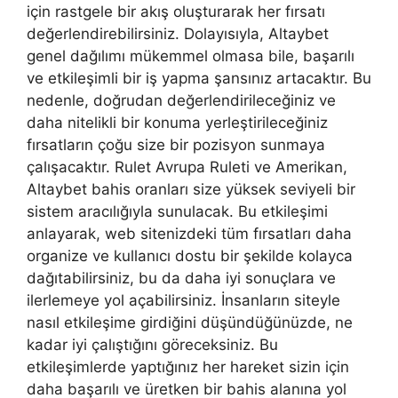
için rastgele bir akış oluşturarak her fırsatı
değerlendirebilirsiniz. Dolayısıyla, Altaybet
genel dağılımı mükemmel olmasa bile, başarılı
ve etkileşimli bir iş yapma şansınız artacaktır. Bu
nedenle, doğrudan değerlendirileceğiniz ve
daha nitelikli bir konuma yerleştirileceğiniz
fırsatların çoğu size bir pozisyon sunmaya
çalışacaktır. Rulet Avrupa Ruleti ve Amerikan,
Altaybet bahis oranları size yüksek seviyeli bir
sistem aracılığıyla sunulacak. Bu etkileşimi
anlayarak, web sitenizdeki tüm fırsatları daha
organize ve kullanıcı dostu bir şekilde kolayca
dağıtabilirsiniz, bu da daha iyi sonuçlara ve
ilerlemeye yol açabilirsiniz. İnsanların siteyle
nasıl etkileşime girdiğini düşündüğünüzde, ne
kadar iyi çalıştığını göreceksiniz. Bu
etkileşimlerde yaptığınız her hareket sizin için
daha başarılı ve üretken bir bahis alanına yol