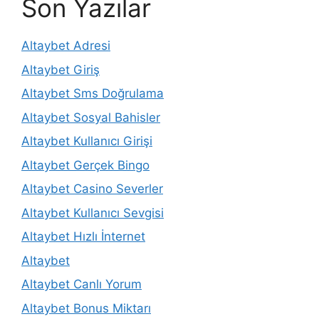
Son Yazılar
Altaybet Adresi
Altaybet Giriş
Altaybet Sms Doğrulama
Altaybet Sosyal Bahisler
Altaybet Kullanıcı Girişi
Altaybet Gerçek Bingo
Altaybet Casino Severler
Altaybet Kullanıcı Sevgisi
Altaybet Hızlı İnternet
Altaybet
Altaybet Canlı Yorum
Altaybet Bonus Miktarı