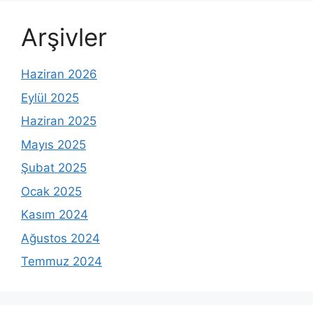
Arşivler
Haziran 2026
Eylül 2025
Haziran 2025
Mayıs 2025
Şubat 2025
Ocak 2025
Kasım 2024
Ağustos 2024
Temmuz 2024