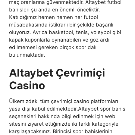
maç oranlarına güvenmektedir. Altaybet futbol
bahisleri şu anda en önemli önceliktir.
Katıldığımız hemen hemen her futbol
müsabakasında istikrarlı bir şekilde başarılı
oluyoruz. Ayrıca basketbol, ​​tenis, voleybol gibi
kapak kuponlarla oynanabilen ve göz ardı
edilmemesi gereken birçok spor dalı
bulunmaktadır.
Altaybet Çevrimiçi
Casino
Ülkemizdeki tüm çevrimiçi casino platformları
yasa dışı kabul edilmektedir.Altaybet spor bahis
seçenekleri hakkında bilgi edinmek için web
sitesini ziyaret ettiğinizde iki farklı kategoriyle
karşılaşacaksınız. Birincisi spor bahislerinin