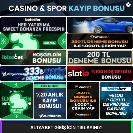
×
ALTAYBET GİRİŞ İÇİN TIKLAYINIZ!