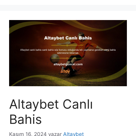
Altaybet Canlı
Bahis
Kasım 16, 2024
yazar
Altaybet